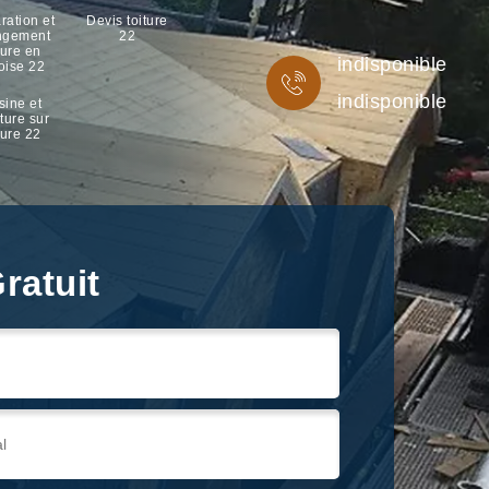
ration et
Devis toiture
ngement
22
ture en
indisponible
oise 22
indisponible
sine et
ture sur
ture 22
ratuit
ratuit
ratuit