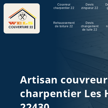
Couvreur
Devis
D
charpentier 22
zingueur 22
Rehaussement
Devis
de toiture 22
changement
n
de tuile 22
Artisan couvreu
charpentier Les
22430