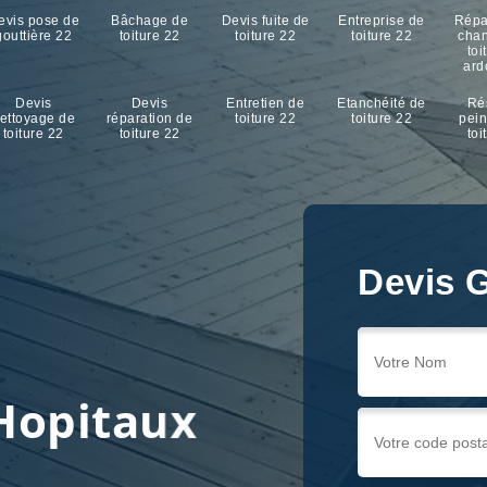
evis pose de
Bâchage de
Devis fuite de
Entreprise de
Répa
gouttière 22
toiture 22
toiture 22
toiture 22
cha
toi
ard
Devis
Devis
Entretien de
Etanchéité de
Ré
ettoyage de
réparation de
toiture 22
toiture 22
pein
toiture 22
toiture 22
toi
Devis G
Devis G
Devis G
r
 Hopitaux