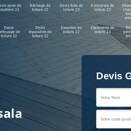
evis pose de
Bâchage de
Devis fuite de
Entreprise de
Répa
gouttière 22
toiture 22
toiture 22
toiture 22
cha
toi
ard
Devis
Devis
Entretien de
Etanchéité de
Ré
ettoyage de
réparation de
toiture 22
toiture 22
pein
toiture 22
toiture 22
toi
Devis G
Devis G
Devis G
r
sala