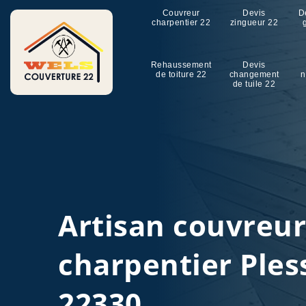
Couvreur
Devis
D
charpentier 22
zingueur 22
Rehaussement
Devis
de toiture 22
changement
n
de tuile 22
Artisan couvreu
charpentier Ples
22330