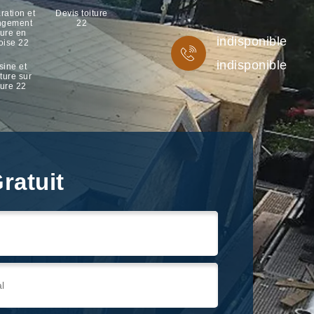
ration et
Devis toiture
ngement
22
ture en
indisponible
oise 22
indisponible
sine et
ture sur
ture 22
ratuit
ratuit
ratuit