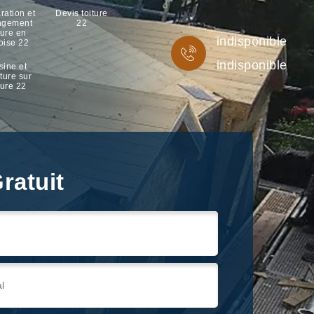
ration et
Devis toiture
ngement
22
ture en
indisponible
oise 22
indisponible
sine et
ture sur
ture 22
ratuit
ratuit
ratuit