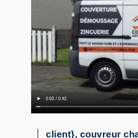
client}, couvreur ch