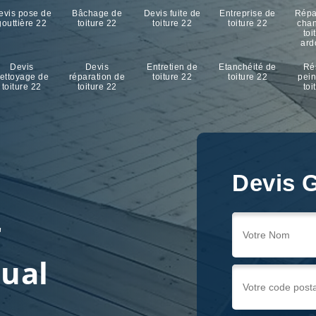
evis pose de
Bâchage de
Devis fuite de
Entreprise de
Répa
gouttière 22
toiture 22
toiture 22
toiture 22
cha
toi
ard
Devis
Devis
Entretien de
Etanchéité de
Ré
ettoyage de
réparation de
toiture 22
toiture 22
pein
toiture 22
toiture 22
toi
Devis G
Devis G
Devis G
r
dual