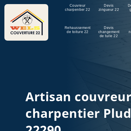
Couvreur
Devis
D
charpentier 22
zingueur 22
Rehaussement
Devis
de toiture 22
changement
n
de tuile 22
Artisan couvreu
charpentier Plu
22290