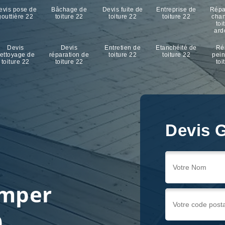
evis pose de
Bâchage de
Devis fuite de
Entreprise de
Répa
gouttière 22
toiture 22
toiture 22
toiture 22
cha
toi
ard
Devis
Devis
Entretien de
Etanchéité de
Ré
ettoyage de
réparation de
toiture 22
toiture 22
pein
toiture 22
toiture 22
toi
Devis G
Devis G
Devis G
r
emper
0