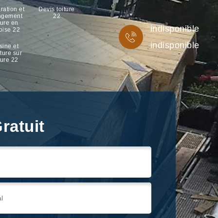
ration et
Devis toiture
ngement
22
ture en
indisponible
oise 22
indisponible
sine et
ture sur
ture 22
ratuit
ratuit
ratuit