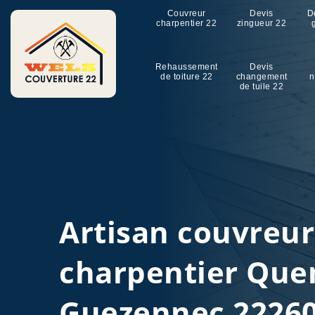
Couvreur
Devis
D
charpentier 22
zingueur 22
Rehaussement
Devis
de toiture 22
changement
n
de tuile 22
Artisan couvreu
charpentier Qu
Guezennec 2226