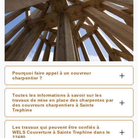
Pourquoi faire appel à un couvreur
charpentier ?
Toutes les informations à savoir sur les
travaux de mise en place des charpentes par
des couvreurs charpentiers à Sainte
Trephine
Les travaux qui peuvent être confiés à
WELS Couverture à Sainte Trephine dans le
22480