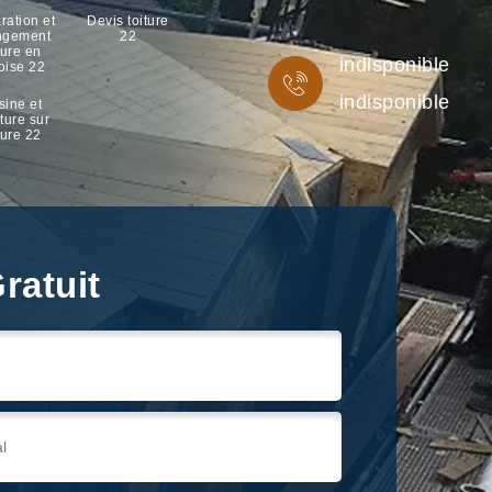
ration et
Devis toiture
ngement
22
ture en
indisponible
oise 22
indisponible
sine et
ture sur
ture 22
ratuit
ratuit
ratuit