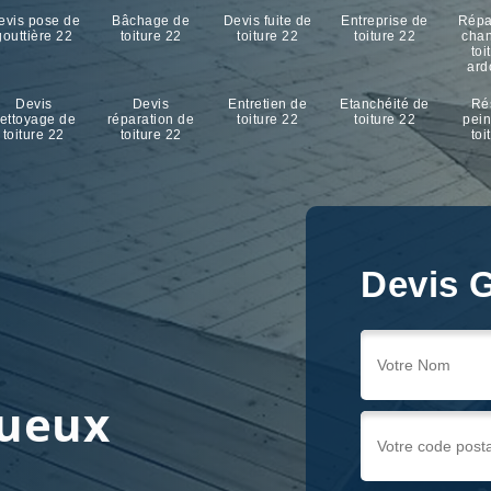
evis pose de
Bâchage de
Devis fuite de
Entreprise de
Répa
gouttière 22
toiture 22
toiture 22
toiture 22
cha
toi
ard
Devis
Devis
Entretien de
Etanchéité de
Ré
ettoyage de
réparation de
toiture 22
toiture 22
pein
toiture 22
toiture 22
toi
Devis G
Devis G
Devis G
r
gueux