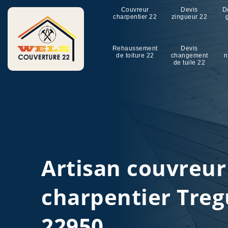
Couvreur
Devis
D
charpentier 22
zingueur 22
Rehaussement
Devis
de toiture 22
changement
n
de tuile 22
Artisan couvreu
charpentier Tre
22950