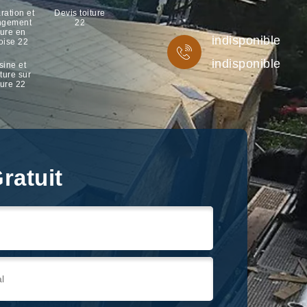
ration et
Devis toiture
ngement
22
ture en
indisponible
oise 22
indisponible
sine et
ture sur
ture 22
ratuit
ratuit
ratuit