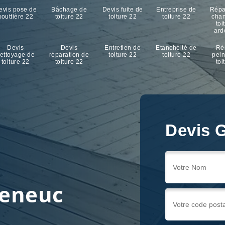
evis pose de
Bâchage de
Devis fuite de
Entreprise de
Répa
gouttière 22
toiture 22
toiture 22
toiture 22
cha
toi
ard
Devis
Devis
Entretien de
Etanchéité de
Ré
ettoyage de
réparation de
toiture 22
toiture 22
pein
toiture 22
toiture 22
toi
Devis G
Devis G
Devis G
r
veneuc