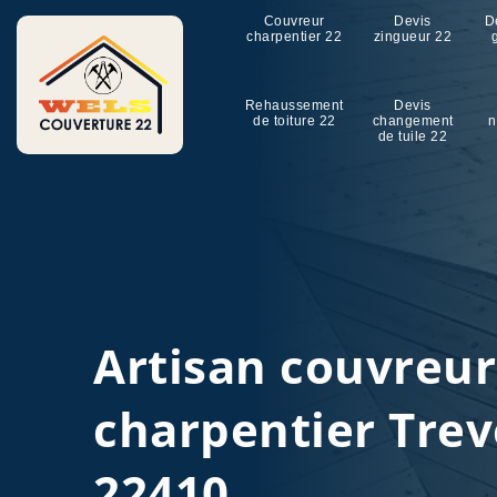
Couvreur
Devis
D
charpentier 22
zingueur 22
Rehaussement
Devis
de toiture 22
changement
n
de tuile 22
Artisan couvreu
charpentier Tre
22410