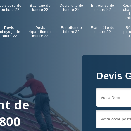
evis pose de
Bâchage de
Devis fuite de
Entreprise de
Répa
gouttière 22
toiture 22
toiture 22
toiture 22
cha
toi
ard
Devis
Devis
Entretien de
Etanchéité de
Ré
ettoyage de
réparation de
toiture 22
toiture 22
pein
toiture 22
toiture 22
toi
Devis G
nt de
2800