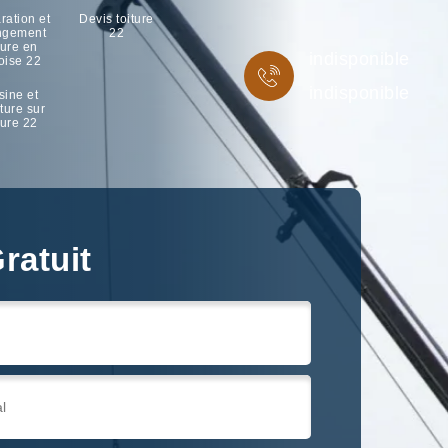
ration et
Devis toiture
ngement
22
ture en
indisponible
oise 22
indisponible
sine et
ture sur
ture 22
ratuit