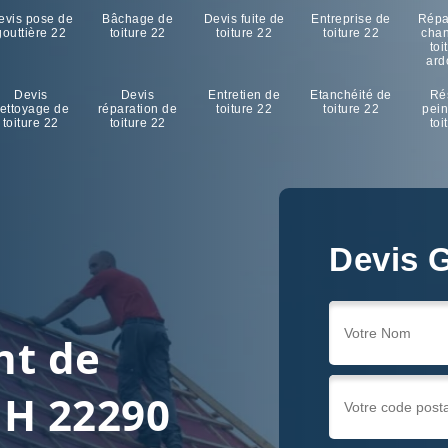
evis pose de
Bâchage de
Devis fuite de
Entreprise de
Répa
gouttière 22
toiture 22
toiture 22
toiture 22
cha
toi
ard
Devis
Devis
Entretien de
Etanchéité de
Ré
ettoyage de
réparation de
toiture 22
toiture 22
pein
toiture 22
toiture 22
toi
Devis G
nt de
 H 22290