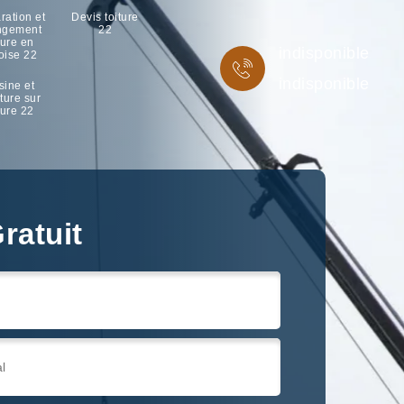
ration et
Devis toiture
ngement
22
ture en
indisponible
oise 22
indisponible
sine et
ture sur
ture 22
ratuit