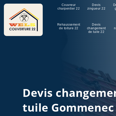
Couvreur
Devis
D
charpentier 22
zingueur 22
Rehaussement
Devis
de toiture 22
changement
n
de tuile 22
Devis changeme
tuile Gommenec