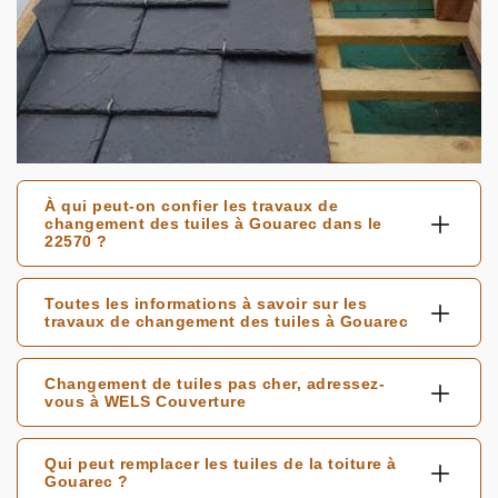
À qui peut-on confier les travaux de
changement des tuiles à Gouarec dans le
22570 ?
Toutes les informations à savoir sur les
travaux de changement des tuiles à Gouarec
Changement de tuiles pas cher, adressez-
vous à WELS Couverture
Qui peut remplacer les tuiles de la toiture à
Gouarec ?