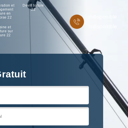
ration et
Devis toiture
ngement
22
ture en
indisponible
oise 22
indisponible
sine et
ture sur
ture 22
ratuit