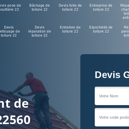
evis pose de
Bâchage de
Devis fuite de
Entreprise de
Répa
gouttière 22
toiture 22
toiture 22
toiture 22
cha
toi
ard
Devis
Devis
Entretien de
Etanchéité de
Ré
ettoyage de
réparation de
toiture 22
toiture 22
pein
toiture 22
toiture 22
toi
Devis G
nt de
22560