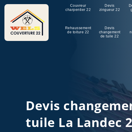
Couvreur
Devis
D
charpentier 22
zingueur 22
Rehaussement
Devis
de toiture 22
changement
n
de tuile 22
Devis changeme
tuile La Landec 