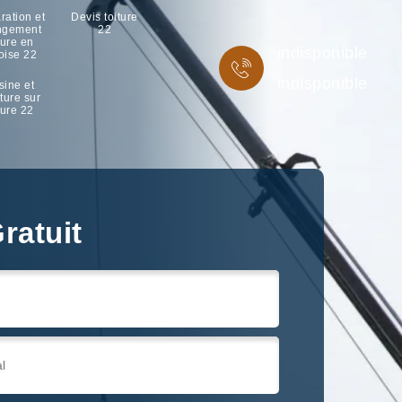
ration et
Devis toiture
ngement
22
ture en
indisponible
oise 22
indisponible
sine et
ture sur
ture 22
ratuit