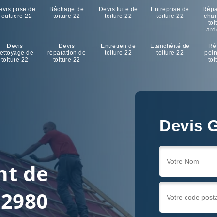
evis pose de
Bâchage de
Devis fuite de
Entreprise de
Répa
gouttière 22
toiture 22
toiture 22
toiture 22
cha
toi
ard
Devis
Devis
Entretien de
Etanchéité de
Ré
ettoyage de
réparation de
toiture 22
toiture 22
pein
toiture 22
toiture 22
toi
Devis G
nt de
22980