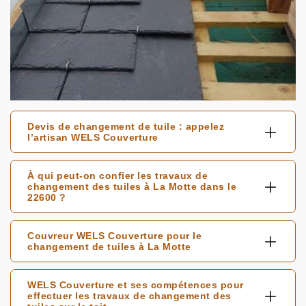
Devis de changement de tuile : appelez
l’artisan WELS Couverture
À qui peut-on confier les travaux de
changement des tuiles à La Motte dans le
22600 ?
Couvreur WELS Couverture pour le
changement de tuiles à La Motte
WELS Couverture et ses compétences pour
effectuer les travaux de changement des