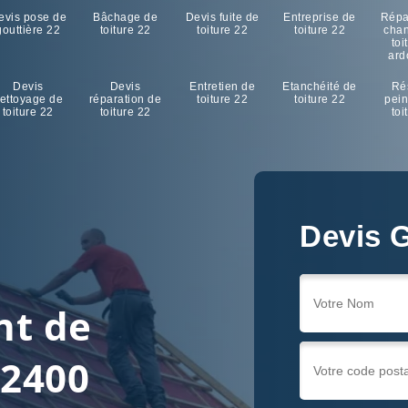
evis pose de
Bâchage de
Devis fuite de
Entreprise de
Répa
gouttière 22
toiture 22
toiture 22
toiture 22
cha
toi
ard
Devis
Devis
Entretien de
Etanchéité de
Ré
ettoyage de
réparation de
toiture 22
toiture 22
pein
toiture 22
toiture 22
toi
Devis G
nt de
22400