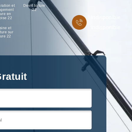
ration et
Devis toiture
ngement
22
ture en
indisponible
oise 22
indisponible
sine et
ture sur
ture 22
ratuit