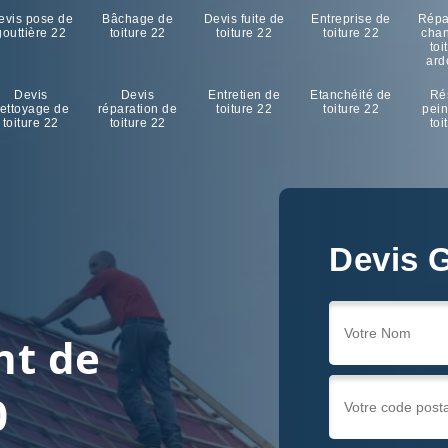
evis pose de
Bâchage de
Devis fuite de
Entreprise de
Répa
gouttière 22
toiture 22
toiture 22
toiture 22
cha
toi
ard
Devis
Devis
Entretien de
Etanchéité de
Ré
ettoyage de
réparation de
toiture 22
toiture 22
pein
toiture 22
toiture 22
toi
Devis G
nt de
0