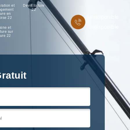
ration et
Devis toiture
ngement
22
ture en
indisponible
oise 22
indisponible
sine et
ture sur
ture 22
ratuit