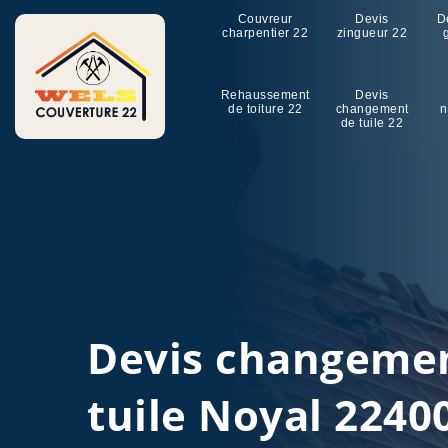
Couvreur
Devis
D
charpentier 22
zingueur 22
Rehaussement
Devis
de toiture 22
changement
n
de tuile 22
Devis changeme
tuile Noyal 2240