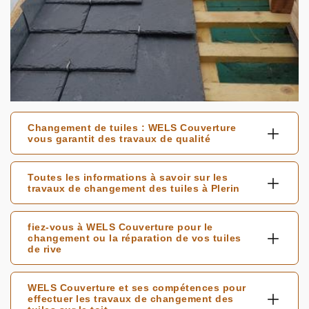
Changement de tuiles : WELS Couverture
vous garantit des travaux de qualité
Toutes les informations à savoir sur les
travaux de changement des tuiles à Plerin
fiez-vous à WELS Couverture pour le
changement ou la réparation de vos tuiles
de rive
WELS Couverture et ses compétences pour
effectuer les travaux de changement des