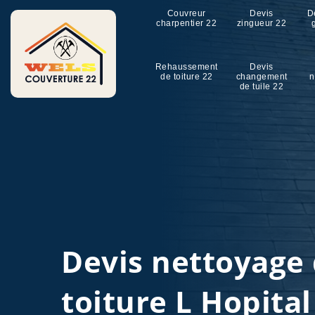
Couvreur
Devis
D
charpentier 22
zingueur 22
Rehaussement
Devis
de toiture 22
changement
n
de tuile 22
Devis nettoyage
toiture L Hopita