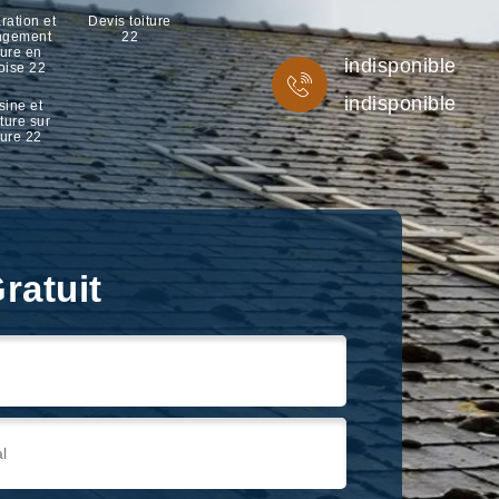
ration et
Devis toiture
ngement
22
ture en
indisponible
oise 22
indisponible
sine et
ture sur
ture 22
ratuit