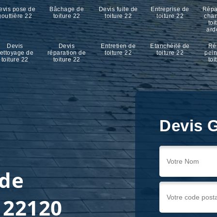
evis pose de
Bâchage de
Devis fuite de
Entreprise de
Répa
gouttière 22
toiture 22
toiture 22
toiture 22
cha
toi
ard
Devis
Devis
Entretien de
Etanchéité de
Ré
ettoyage de
réparation de
toiture 22
toiture 22
pein
toiture 22
toiture 22
toi
Devis G
 de
l 22120