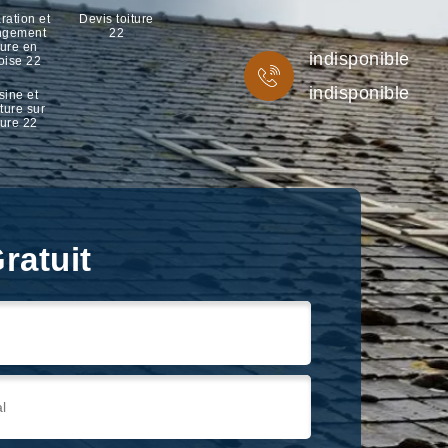
ration et
Devis toiture
ngement
22
ture en
indisponible
oise 22
indisponible
sine et
ture sur
ture 22
ratuit