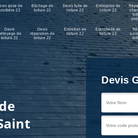
evis pose de
Bâchage de
Devis fuite de
Entreprise de
Répa
gouttière 22
toiture 22
toiture 22
toiture 22
cha
toi
ard
Devis
Devis
Entretien de
Etanchéité de
Ré
ettoyage de
réparation de
toiture 22
toiture 22
pein
toiture 22
toiture 22
toi
Devis G
 de
Saint