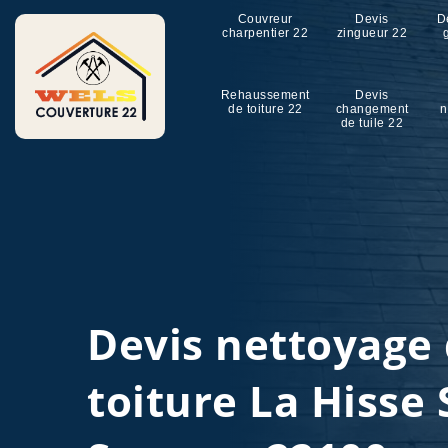
Couvreur
Devis
D
charpentier 22
zingueur 22
Rehaussement
Devis
de toiture 22
changement
n
de tuile 22
Devis nettoyage
toiture La Hisse 