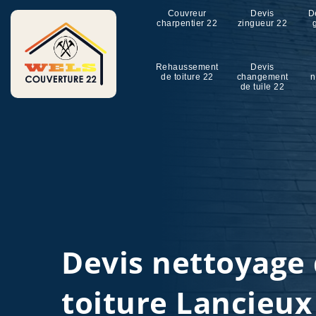
Couvreur
Devis
D
charpentier 22
zingueur 22
Rehaussement
Devis
de toiture 22
changement
n
de tuile 22
Devis nettoyage
toiture Lancieux