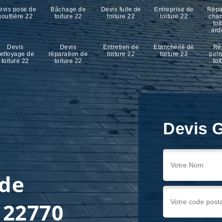
evis pose de
Bâchage de
Devis fuite de
Entreprise de
Répa
gouttière 22
toiture 22
toiture 22
toiture 22
cha
toi
ard
Devis
Devis
Entretien de
Etanchéité de
Ré
ettoyage de
réparation de
toiture 22
toiture 22
pein
toiture 22
toiture 22
toi
Devis G
 de
 22770