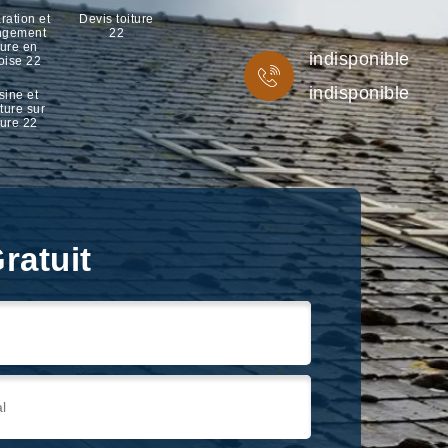
ration et
Devis toiture
ngement
22
ture en
indisponible
oise 22
indisponible
sine et
ture sur
ture 22
ratuit