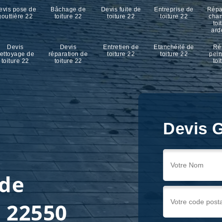
evis pose de
Bâchage de
Devis fuite de
Entreprise de
Répa
gouttière 22
toiture 22
toiture 22
toiture 22
cha
toi
ard
Devis
Devis
Entretien de
Etanchéité de
Ré
ettoyage de
réparation de
toiture 22
toiture 22
pein
toiture 22
toiture 22
toi
Devis G
 de
e 22550