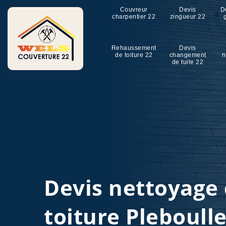
Couvreur
Devis
D
charpentier 22
zingueur 22
Rehaussement
Devis
de toiture 22
changement
n
de tuile 22
Devis nettoyage
toiture Pleboull