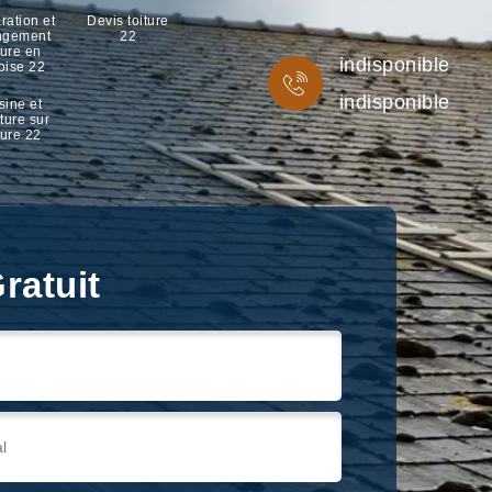
ration et
Devis toiture
ngement
22
ture en
indisponible
oise 22
indisponible
sine et
ture sur
ture 22
ratuit