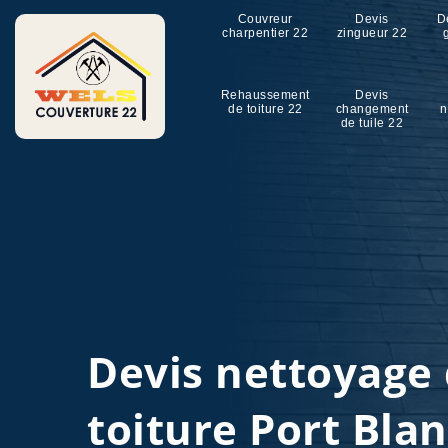
Couvreur
Devis
D
charpentier 22
zingueur 22
Rehaussement
Devis
de toiture 22
changement
n
de tuile 22
Devis nettoyage
toiture Port Bla