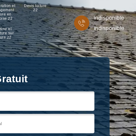
ration et
Devis toiture
ngement
22
ture en
indisponible
oise 22
indisponible
sine et
ture sur
ture 22
ratuit