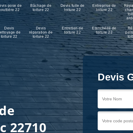
evis pose de
Bâchage de
Devis fuite de
Entreprise de
Répa
gouttière 22
toiture 22
toiture 22
toiture 22
cha
toi
ard
Devis
Devis
Entretien de
Etanchéité de
Ré
ettoyage de
réparation de
toiture 22
toiture 22
pein
toiture 22
toiture 22
toi
Devis G
 de
nc 22710