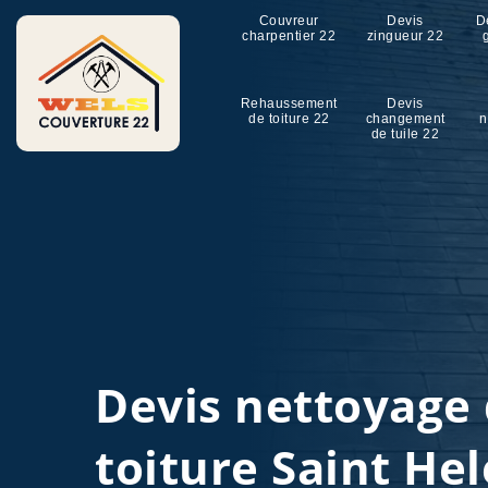
Couvreur
Devis
D
charpentier 22
zingueur 22
Rehaussement
Devis
de toiture 22
changement
n
de tuile 22
Devis nettoyage
toiture Saint He