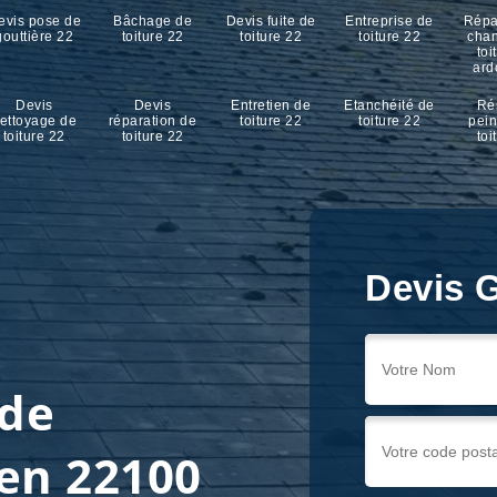
evis pose de
Bâchage de
Devis fuite de
Entreprise de
Répa
gouttière 22
toiture 22
toiture 22
toiture 22
cha
toi
ard
Devis
Devis
Entretien de
Etanchéité de
Ré
ettoyage de
réparation de
toiture 22
toiture 22
pein
toiture 22
toiture 22
toi
Devis G
 de
len 22100