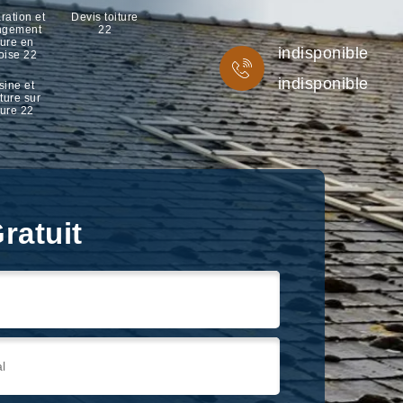
ration et
Devis toiture
ngement
22
ture en
indisponible
oise 22
indisponible
sine et
ture sur
ture 22
ratuit