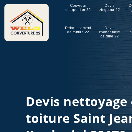
Couvreur
Devis
D
charpentier 22
zingueur 22
Rehaussement
Devis
de toiture 22
changement
n
de tuile 22
Devis nettoyage
toiture Saint Jea