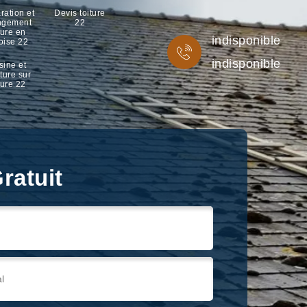
ration et
Devis toiture
ngement
22
ture en
indisponible
oise 22
indisponible
sine et
ture sur
ture 22
ratuit