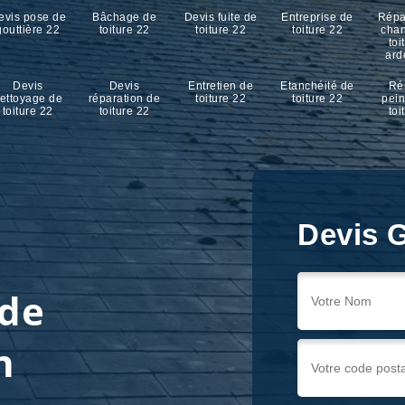
evis pose de
Bâchage de
Devis fuite de
Entreprise de
Répa
gouttière 22
toiture 22
toiture 22
toiture 22
cha
toi
ard
Devis
Devis
Entretien de
Etanchéité de
Ré
ettoyage de
réparation de
toiture 22
toiture 22
pein
toiture 22
toiture 22
toi
Devis G
 de
n