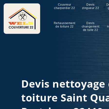
Couvreur
Devis
D
charpentier 22
zingueur 22
Rehaussement
Devis
de toiture 22
changement
n
de tuile 22
Devis nettoyage
toiture Saint Qu