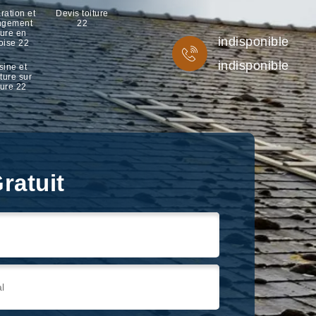
ration et
Devis toiture
ngement
22
ture en
indisponible
oise 22
indisponible
sine et
ture sur
ture 22
ratuit