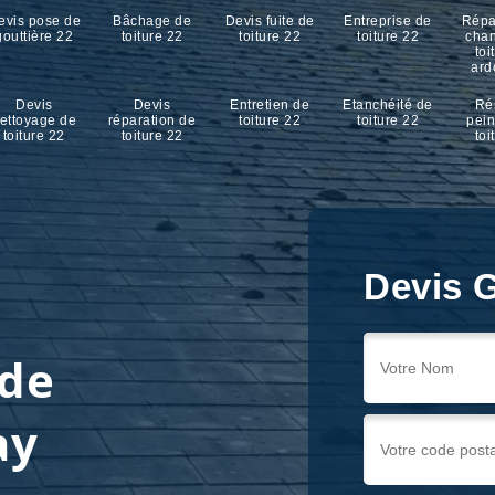
evis pose de
Bâchage de
Devis fuite de
Entreprise de
Répa
gouttière 22
toiture 22
toiture 22
toiture 22
cha
toi
ard
Devis
Devis
Entretien de
Etanchéité de
Ré
ettoyage de
réparation de
toiture 22
toiture 22
pein
toiture 22
toiture 22
toi
Devis G
 de
ay