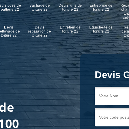
evis pose de
Bâchage de
Devis fuite de
Entreprise de
Répa
gouttière 22
toiture 22
toiture 22
toiture 22
cha
toi
ard
Devis
Devis
Entretien de
Etanchéité de
Ré
ettoyage de
réparation de
toiture 22
toiture 22
pein
toiture 22
toiture 22
toi
Devis G
 de
100