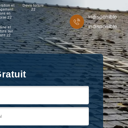
ration et
Devis toiture
ngement
22
ture en
indisponible
oise 22
indisponible
sine et
ture sur
ture 22
ratuit