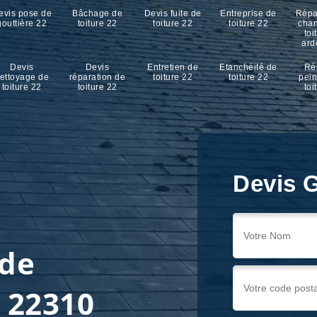
evis pose de
Bâchage de
Devis fuite de
Entreprise de
Répa
gouttière 22
toiture 22
toiture 22
toiture 22
cha
toi
ard
Devis
Devis
Entretien de
Etanchéité de
Ré
ettoyage de
réparation de
toiture 22
toiture 22
pein
toiture 22
toiture 22
toi
Devis G
 de
 22310