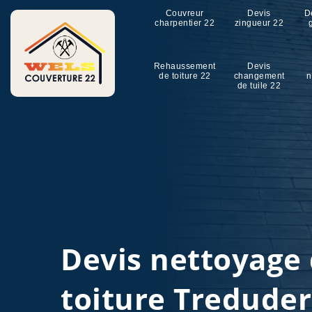
Couvreur
Devis
D
charpentier 22
zingueur 22
Rehaussement
Devis
de toiture 22
changement
n
de tuile 22
Devis nettoyage
toiture Treduder