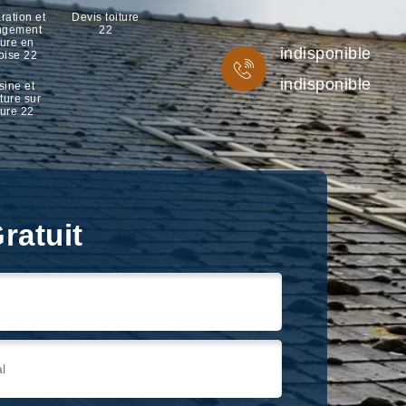
ration et
Devis toiture
ngement
22
ture en
indisponible
oise 22
indisponible
sine et
ture sur
ture 22
ratuit