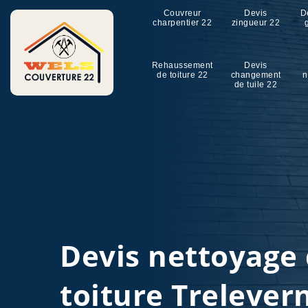
Couvreur
Devis
D
charpentier 22
zingueur 22
Rehaussement
Devis
de toiture 22
changement
n
de tuile 22
Devis nettoyage
toiture Trelever