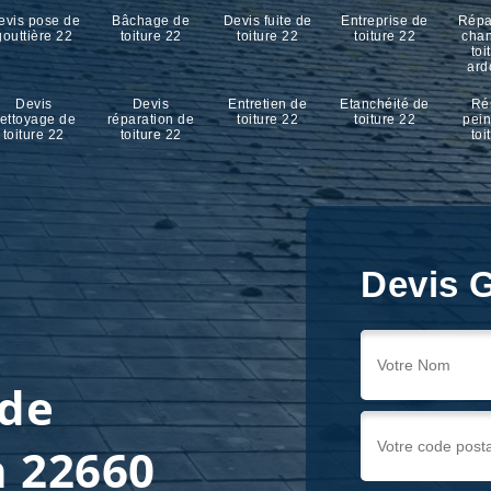
evis pose de
Bâchage de
Devis fuite de
Entreprise de
Répa
gouttière 22
toiture 22
toiture 22
toiture 22
cha
toi
ard
Devis
Devis
Entretien de
Etanchéité de
Ré
ettoyage de
réparation de
toiture 22
toiture 22
pein
toiture 22
toiture 22
toi
Devis G
 de
n 22660