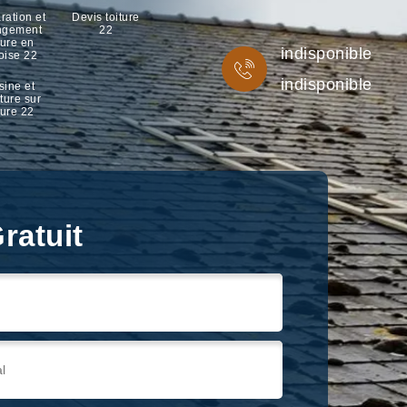
ration et
Devis toiture
ngement
22
ture en
indisponible
oise 22
indisponible
sine et
ture sur
ture 22
ratuit