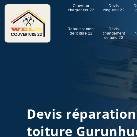
Couvreur
Devis
D
charpentier 22
zingueur 22
Rehaussement
Devis
de toiture 22
changement
n
de tuile 22
Devis réparation
toiture Gurunhu