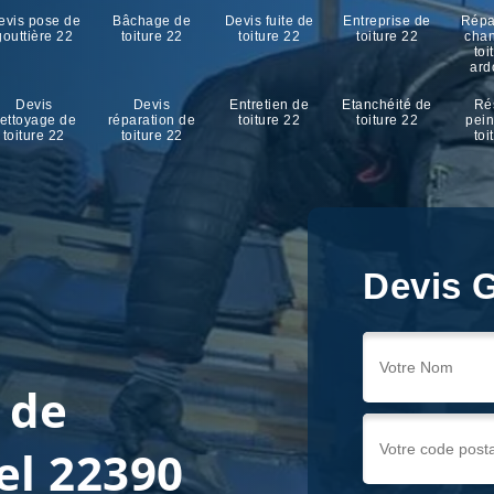
evis pose de
Bâchage de
Devis fuite de
Entreprise de
Répa
gouttière 22
toiture 22
toiture 22
toiture 22
cha
toi
ard
Devis
Devis
Entretien de
Etanchéité de
Ré
ettoyage de
réparation de
toiture 22
toiture 22
pein
toiture 22
toiture 22
toi
Devis G
 de
el 22390