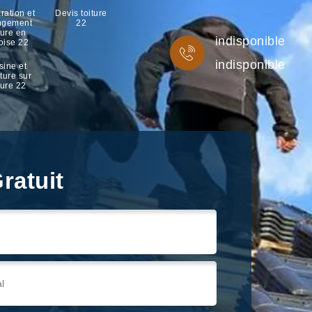
ration et
Devis toiture
ngement
22
ture en
indisponible
oise 22
indisponible
sine et
ture sur
ture 22
ratuit