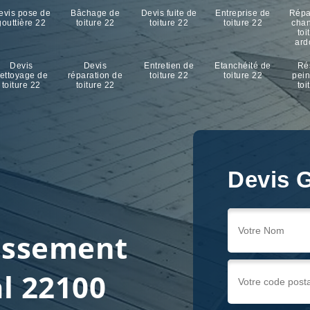
evis pose de
Bâchage de
Devis fuite de
Entreprise de
Répa
gouttière 22
toiture 22
toiture 22
toiture 22
cha
toi
ard
Devis
Devis
Entretien de
Etanchéité de
Ré
ettoyage de
réparation de
toiture 22
toiture 22
pein
toiture 22
toiture 22
toi
Devis G
ussement
al 22100