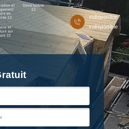
ration et
Devis toiture
ngement
22
ture en
indisponible
oise 22
indisponible
sine et
ture sur
ture 22
ratuit