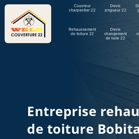
Couvreur
Devis
D
charpentier 22
zingueur 22
Rehaussement
Devis
de toiture 22
changement
n
de tuile 22
Entreprise reha
de toiture Bobit