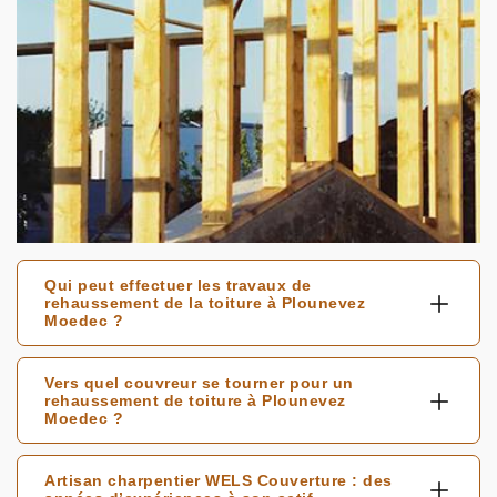
Qui peut effectuer les travaux de
rehaussement de la toiture à Plounevez
Moedec ?
Vers quel couvreur se tourner pour un
rehaussement de toiture à Plounevez
Moedec ?
Artisan charpentier WELS Couverture : des