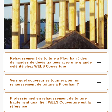
Rehaussement de toiture à Plourhan : des
demandes de devis traitées avec une grande
célérité chez WELS Couverture
Vers quel couvreur se tourner pour un
rehaussement de toiture à Plourhan ?
Professionnel en rehaussement de toiture
hautement qualifié : WELS Couverture est la
référence