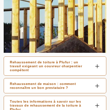
Rehaussement de toiture à Plufur : un
travail exigeant un couvreur charpentier
compétent
Rehaussement de maison : comment
reconnaître un bon prestataire ?
Toutes les informations à savoir sur les
travaux de rehaussement de la toiture à
Plufur