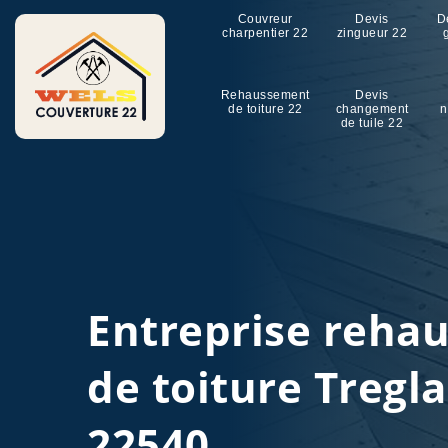
Couvreur
Devis
D
charpentier 22
zingueur 22
Rehaussement
Devis
de toiture 22
changement
n
de tuile 22
Entreprise reha
de toiture Tregl
22540