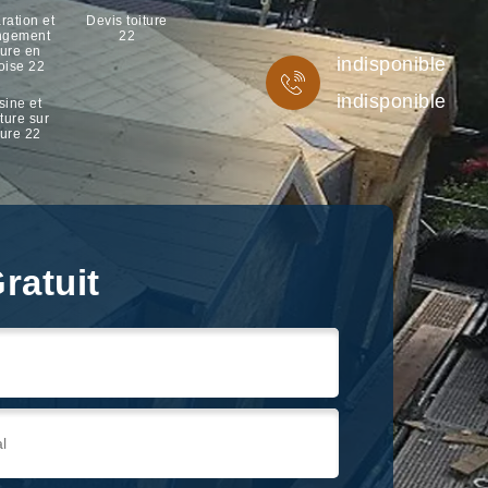
ration et
Devis toiture
ngement
22
ture en
indisponible
oise 22
indisponible
sine et
ture sur
ture 22
ratuit