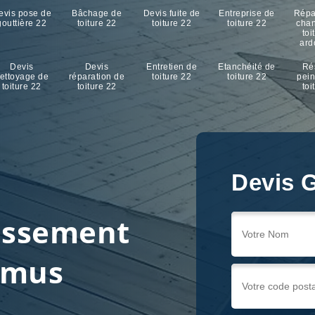
evis pose de
Bâchage de
Devis fuite de
Entreprise de
Répa
gouttière 22
toiture 22
toiture 22
toiture 22
cha
toi
ard
Devis
Devis
Entretien de
Etanchéité de
Ré
ettoyage de
réparation de
toiture 22
toiture 22
pein
toiture 22
toiture 22
toi
Devis G
ussement
amus