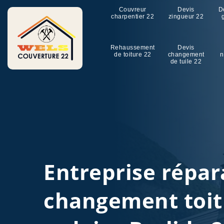
Couvreur
Devis
D
charpentier 22
zingueur 22
Rehaussement
Devis
de toiture 22
changement
n
de tuile 22
Entreprise répar
changement toit