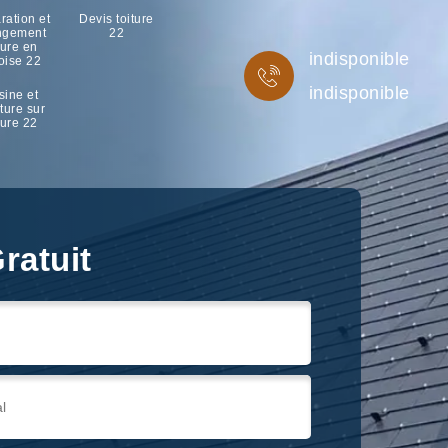
ration et
Devis toiture
ngement
22
ture en
indisponible
oise 22
indisponible
sine et
ture sur
ture 22
ratuit