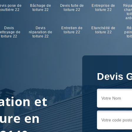
evis pose de
Bâchage de
Devis fuite de
Entreprise de
Répa
gouttière 22
toiture 22
toiture 22
toiture 22
cha
toi
ard
Devis
Devis
Entretien de
Etanchéité de
Ré
ettoyage de
réparation de
toiture 22
toiture 22
pein
toiture 22
toiture 22
toi
Devis G
ation et
ure en