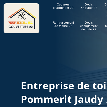
Couvreur
Devis
D
charpentier 22
zingueur 22
Rehaussement
Devis
de toiture 22
changement
n
de tuile 22
Entreprise de to
Pommerit Jaudy 