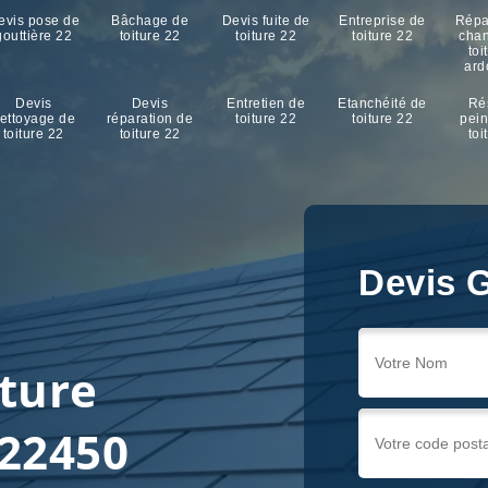
evis pose de
Bâchage de
Devis fuite de
Entreprise de
Répa
gouttière 22
toiture 22
toiture 22
toiture 22
cha
toi
ard
Devis
Devis
Entretien de
Etanchéité de
Ré
ettoyage de
réparation de
toiture 22
toiture 22
pein
toiture 22
toiture 22
toi
Devis G
iture
22450