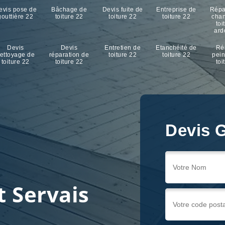
evis pose de
Bâchage de
Devis fuite de
Entreprise de
Répa
gouttière 22
toiture 22
toiture 22
toiture 22
cha
toi
ard
Devis
Devis
Entretien de
Etanchéité de
Ré
ettoyage de
réparation de
toiture 22
toiture 22
pein
toiture 22
toiture 22
toi
Devis G
Devis G
Devis G
r
t Servais