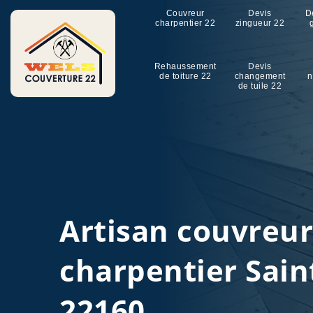
Couvreur
Devis
D
charpentier 22
zingueur 22
Rehaussement
Devis
de toiture 22
changement
n
de tuile 22
Artisan couvreu
charpentier Sain
22160