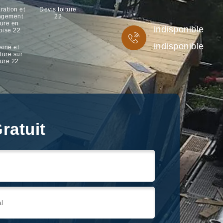
ration et
Devis toiture
ngement
22
ture en
indisponible
oise 22
indisponible
sine et
ture sur
ture 22
ratuit
ratuit
ratuit