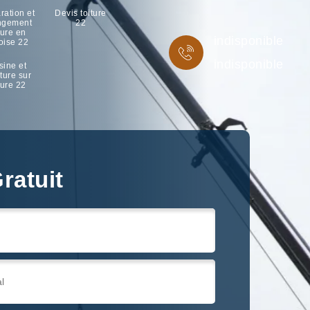
ration et
Devis toiture
ngement
22
ture en
indisponible
oise 22
indisponible
sine et
ture sur
ture 22
ratuit