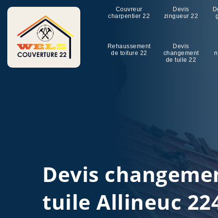
Couvreur
Devis
D
charpentier 22
zingueur 22
Rehaussement
Devis
de toiture 22
changement
n
de tuile 22
Devis changeme
tuile Allineuc 22