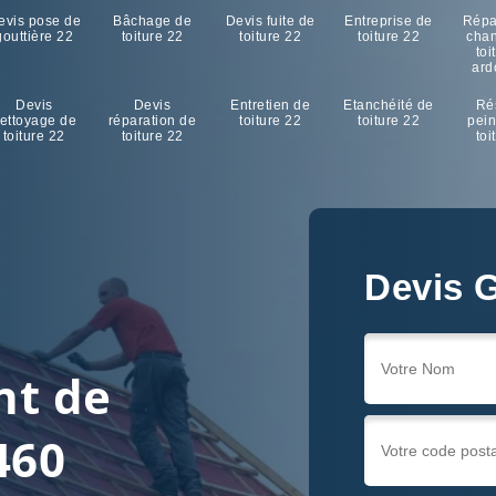
evis pose de
Bâchage de
Devis fuite de
Entreprise de
Répa
gouttière 22
toiture 22
toiture 22
toiture 22
cha
toi
ard
Devis
Devis
Entretien de
Etanchéité de
Ré
ettoyage de
réparation de
toiture 22
toiture 22
pein
toiture 22
toiture 22
toi
Devis G
nt de
460