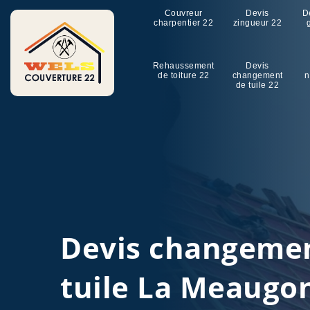
Couvreur
Devis
D
charpentier 22
zingueur 22
Rehaussement
Devis
de toiture 22
changement
n
de tuile 22
Devis changeme
tuile La Meaugo