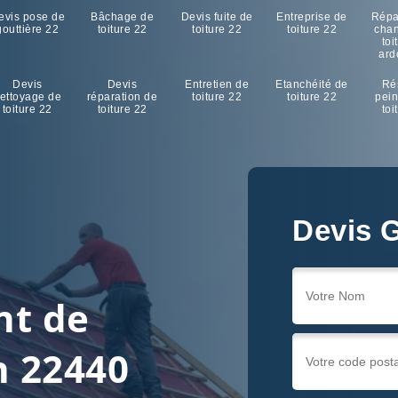
evis pose de
Bâchage de
Devis fuite de
Entreprise de
Répa
gouttière 22
toiture 22
toiture 22
toiture 22
cha
toi
ard
Devis
Devis
Entretien de
Etanchéité de
Ré
ettoyage de
réparation de
toiture 22
toiture 22
pein
toiture 22
toiture 22
toi
Devis G
nt de
n 22440