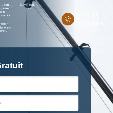
ration et
Devis toiture
ngement
22
ture en
indisponible
oise 22
indisponible
sine et
ture sur
ture 22
ratuit