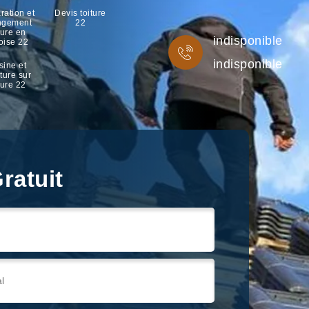
ration et
Devis toiture
ngement
22
ture en
indisponible
oise 22
indisponible
sine et
ture sur
ture 22
ratuit