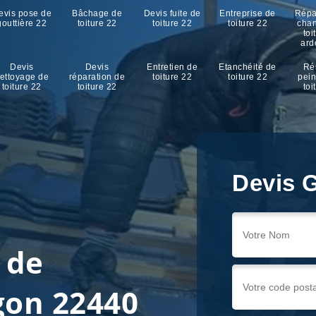
evis pose de
Bâchage de
Devis fuite de
Entreprise de
Répa
gouttière 22
toiture 22
toiture 22
toiture 22
cha
toi
ard
Devis
Devis
Entretien de
Etanchéité de
Ré
ettoyage de
réparation de
toiture 22
toiture 22
pein
toiture 22
toiture 22
toi
Devis G
 de
gon 22440