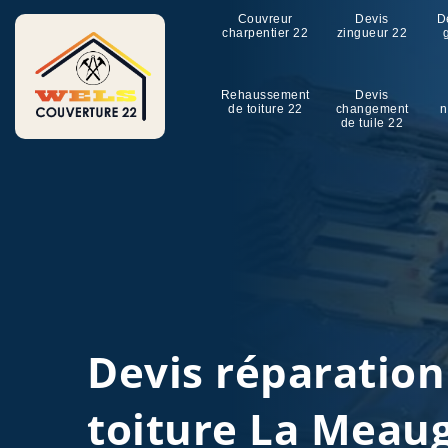
Couvreur
Devis
D
charpentier 22
zingueur 22
Rehaussement
Devis
de toiture 22
changement
n
de tuile 22
Devis réparation
toiture La Meau