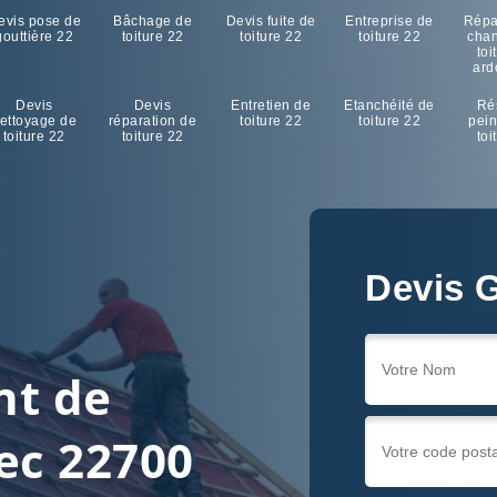
evis pose de
Bâchage de
Devis fuite de
Entreprise de
Répa
gouttière 22
toiture 22
toiture 22
toiture 22
cha
toi
ard
Devis
Devis
Entretien de
Etanchéité de
Ré
ettoyage de
réparation de
toiture 22
toiture 22
pein
toiture 22
toiture 22
toi
Devis G
nt de
rec 22700