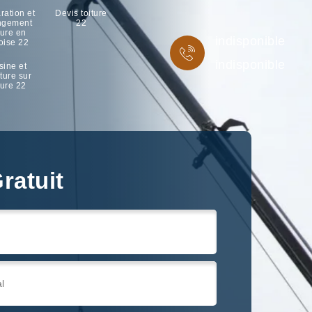
ration et
Devis toiture
ngement
22
ture en
indisponible
oise 22
indisponible
sine et
ture sur
ture 22
ratuit