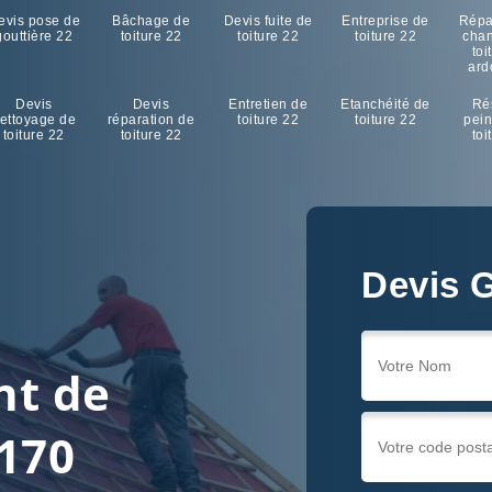
evis pose de
Bâchage de
Devis fuite de
Entreprise de
Répa
gouttière 22
toiture 22
toiture 22
toiture 22
cha
toi
ard
Devis
Devis
Entretien de
Etanchéité de
Ré
ettoyage de
réparation de
toiture 22
toiture 22
pein
toiture 22
toiture 22
toi
Devis G
nt de
2170