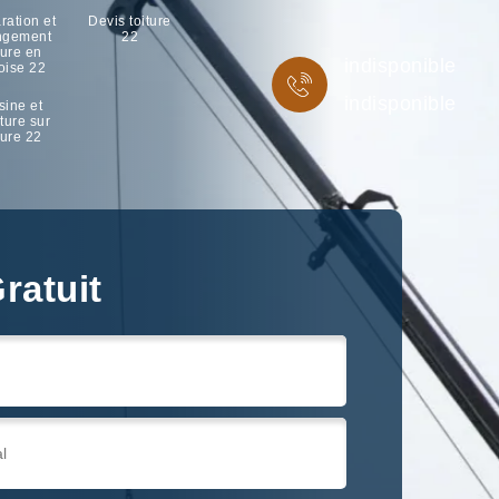
ration et
Devis toiture
ngement
22
ture en
indisponible
oise 22
indisponible
sine et
ture sur
ture 22
ratuit