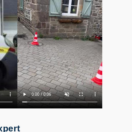
xpert