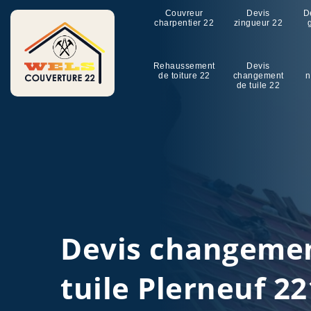
Couvreur
Devis
D
charpentier 22
zingueur 22
Rehaussement
Devis
de toiture 22
changement
n
de tuile 22
Devis changeme
tuile Plerneuf 2