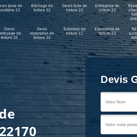
evis pose de
Bâchage de
Devis fuite de
Entreprise de
Répa
gouttière 22
toiture 22
toiture 22
toiture 22
cha
toi
ard
Devis
Devis
Entretien de
Etanchéité de
Ré
ettoyage de
réparation de
toiture 22
toiture 22
pein
toiture 22
toiture 22
toi
Devis G
 de
 22170