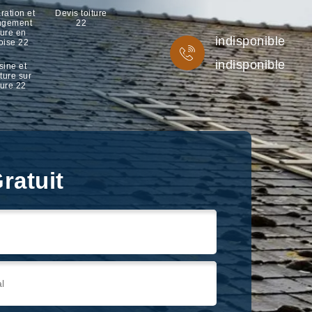
ration et
Devis toiture
ngement
22
ture en
indisponible
oise 22
indisponible
sine et
ture sur
ture 22
ratuit