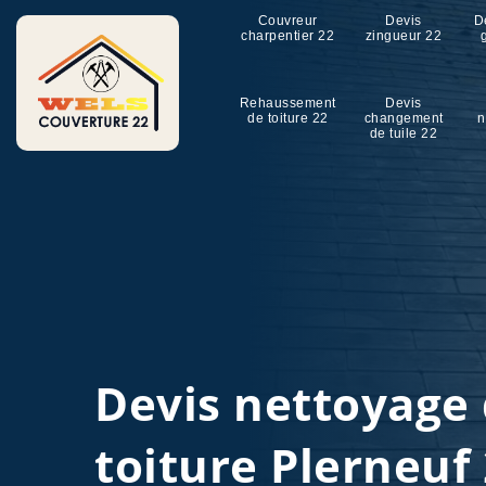
Couvreur
Devis
D
charpentier 22
zingueur 22
Rehaussement
Devis
de toiture 22
changement
n
de tuile 22
Devis nettoyage
toiture Plerneuf