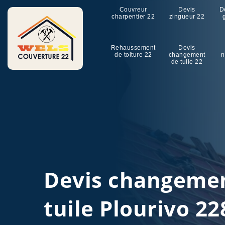
Couvreur
Devis
D
charpentier 22
zingueur 22
Rehaussement
Devis
de toiture 22
changement
n
de tuile 22
Devis changeme
tuile Plourivo 22