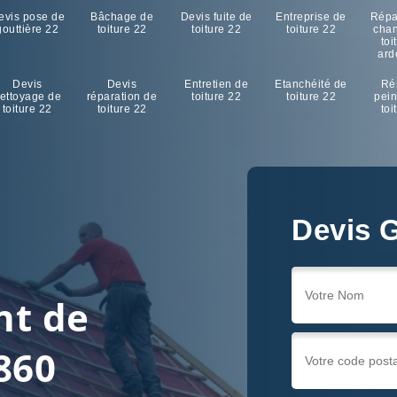
evis pose de
Bâchage de
Devis fuite de
Entreprise de
Répa
gouttière 22
toiture 22
toiture 22
toiture 22
cha
toi
ard
Devis
Devis
Entretien de
Etanchéité de
Ré
ettoyage de
réparation de
toiture 22
toiture 22
pein
toiture 22
toiture 22
toi
Devis G
nt de
860