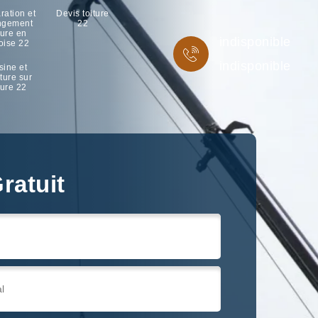
ration et
Devis toiture
ngement
22
ture en
indisponible
oise 22
indisponible
sine et
ture sur
ture 22
ratuit