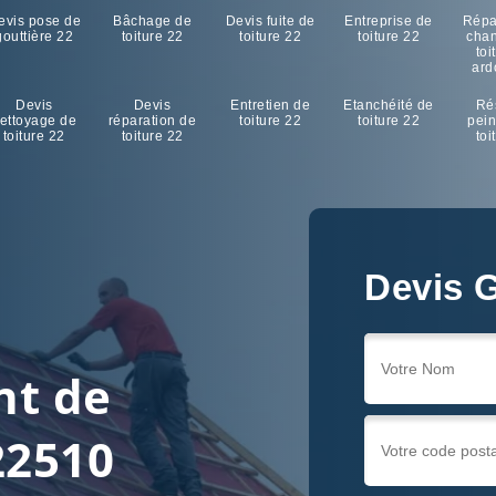
evis pose de
Bâchage de
Devis fuite de
Entreprise de
Répa
gouttière 22
toiture 22
toiture 22
toiture 22
cha
toi
ard
Devis
Devis
Entretien de
Etanchéité de
Ré
ettoyage de
réparation de
toiture 22
toiture 22
pein
toiture 22
toiture 22
toi
Devis G
nt de
22510