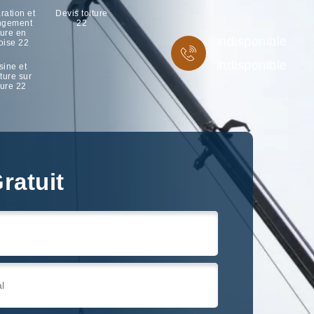
ration et
Devis toiture
ngement
22
ture en
indisponible
oise 22
indisponible
sine et
ture sur
ture 22
ratuit