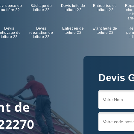
evis pose de
Bâchage de
Devis fuite de
Entreprise de
Répa
gouttière 22
toiture 22
toiture 22
toiture 22
cha
toi
ard
Devis
Devis
Entretien de
Etanchéité de
Ré
ettoyage de
réparation de
toiture 22
toiture 22
pein
toiture 22
toiture 22
toi
Devis G
nt de
 22270