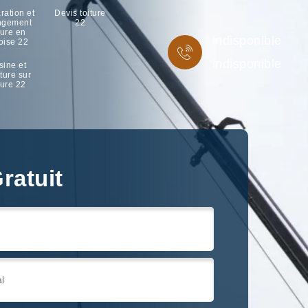
ration et
Devis toiture
ngement
22
ture en
indisponible
oise 22
indisponible
sine et
ture sur
ture 22
ratuit