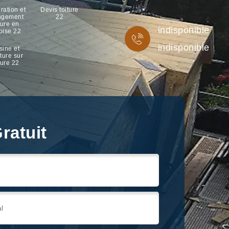
ration et
Devis toiture
ngement
22
ture en
indisponible
oise 22
indisponible
sine et
ture sur
ture 22
ratuit