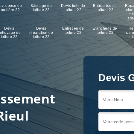
evis pose de
Bâchage de
Devis fuite de
Entreprise de
Répa
gouttière 22
toiture 22
toiture 22
toiture 22
cha
toi
ard
Devis
Devis
Entretien de
Etanchéité de
Ré
ettoyage de
réparation de
toiture 22
toiture 22
pein
toiture 22
toiture 22
toi
Devis G
ussement
Rieul