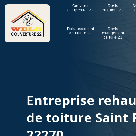
Couvreur
Devis
D
charpentier 22
zingueur 22
Rehaussement
Devis
de toiture 22
changement
n
de tuile 22
Entreprise reha
de toiture Saint 
22270