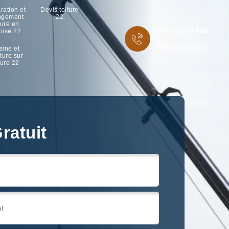
ration et
Devis toiture
ngement
22
ture en
indisponible
oise 22
indisponible
sine et
ture sur
ture 22
ratuit