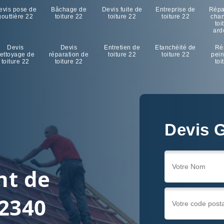
evis pose de
Bâchage de
Devis fuite de
Entreprise de
Répa
gouttière 22
toiture 22
toiture 22
toiture 22
cha
toi
ard
Devis
Devis
Entretien de
Etanchéité de
Ré
ettoyage de
réparation de
toiture 22
toiture 22
pein
toiture 22
toiture 22
toi
Devis G
nt de
22340