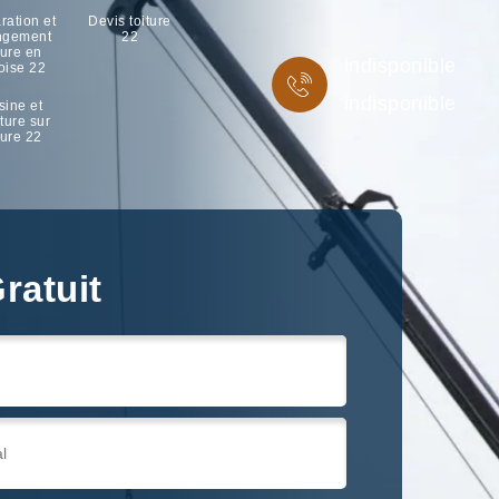
ration et
Devis toiture
ngement
22
ture en
indisponible
oise 22
indisponible
sine et
ture sur
ture 22
ratuit