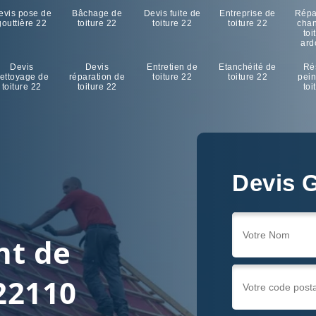
evis pose de
Bâchage de
Devis fuite de
Entreprise de
Répa
gouttière 22
toiture 22
toiture 22
toiture 22
cha
toi
ard
Devis
Devis
Entretien de
Etanchéité de
Ré
ettoyage de
réparation de
toiture 22
toiture 22
pein
toiture 22
toiture 22
toi
Devis G
nt de
22110