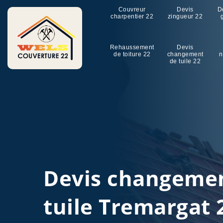
Couvreur
Devis
D
charpentier 22
zingueur 22
Rehaussement
Devis
de toiture 22
changement
n
de tuile 22
Devis changeme
tuile Tremargat 