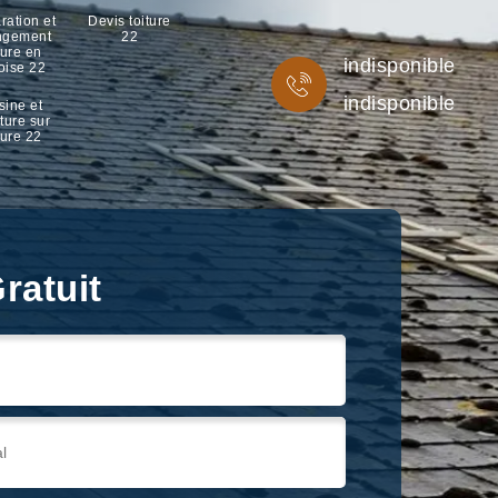
ration et
Devis toiture
ngement
22
ture en
indisponible
oise 22
indisponible
sine et
ture sur
ture 22
ratuit