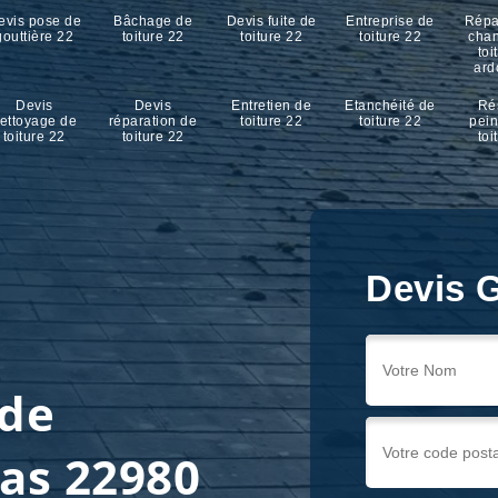
evis pose de
Bâchage de
Devis fuite de
Entreprise de
Répa
gouttière 22
toiture 22
toiture 22
toiture 22
cha
toi
ard
Devis
Devis
Entretien de
Etanchéité de
Ré
ettoyage de
réparation de
toiture 22
toiture 22
pein
toiture 22
toiture 22
toi
Devis G
 de
as 22980