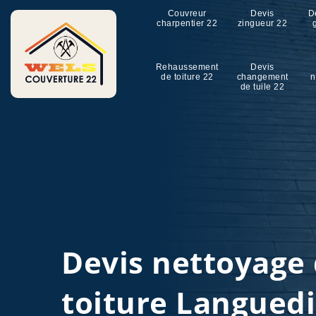
Couvreur
Devis
D
charpentier 22
zingueur 22
Rehaussement
Devis
de toiture 22
changement
n
de tuile 22
Devis nettoyage
toiture Languedi