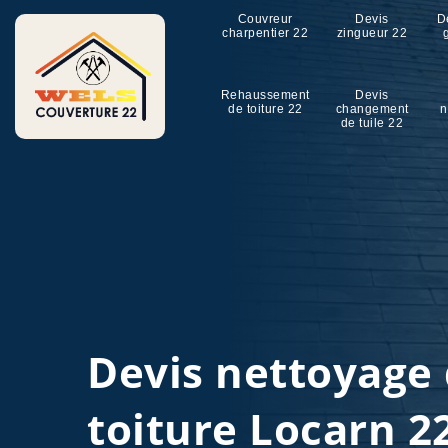
Couvreur
Devis
D
charpentier 22
zingueur 22
Rehaussement
Devis
de toiture 22
changement
n
de tuile 22
Devis nettoyage
toiture Locarn 2