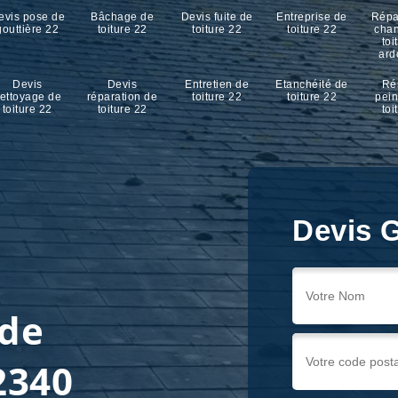
evis pose de
Bâchage de
Devis fuite de
Entreprise de
Répa
gouttière 22
toiture 22
toiture 22
toiture 22
cha
toi
ard
Devis
Devis
Entretien de
Etanchéité de
Ré
ettoyage de
réparation de
toiture 22
toiture 22
pein
toiture 22
toiture 22
toi
Devis G
 de
2340