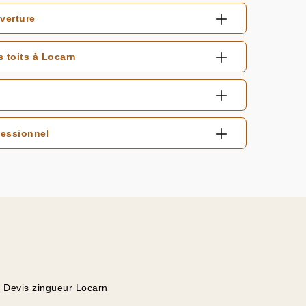
verture
 toits à Locarn
fessionnel
Devis zingueur Locarn