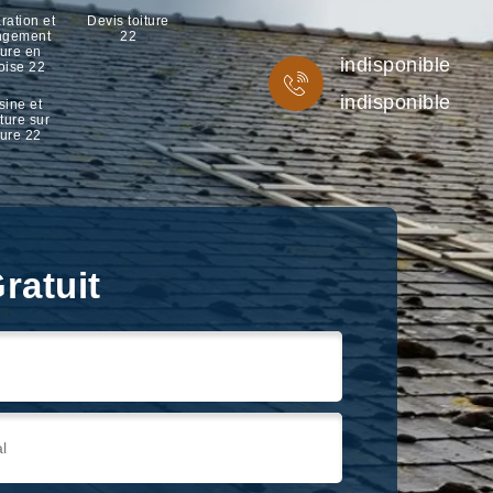
ration et
Devis toiture
ngement
22
ture en
indisponible
oise 22
indisponible
sine et
ture sur
ture 22
ratuit